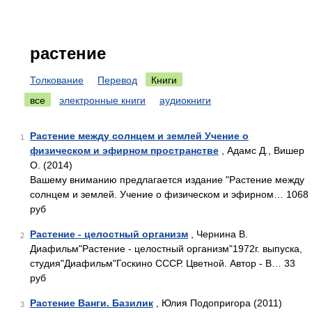
растение
Толкование
Перевод
Книги
все
электронные книги
аудиокниги
Растение между солнцем и землей Учение о
1
физическом и эфирном пространстве
, Адамс Д., Вишер
О. (2014)
Вашему вниманию предлагается издание "Растение между
солнцем и землей. Учение о физическом и эфирном… 1068
руб
Растение - целостный организм
, Чернина В.
2
Диафильм"Растение - целостный организм"1972г. выпуска,
студия"Диафильм"Госкино СССР. Цветной. Автор - В… 33
руб
Растение Ванги. Базилик
, Юлия Подопригора (2011)
3