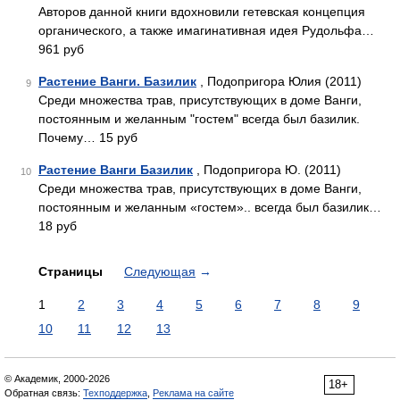
Авторов данной книги вдохновили гетевская концепция
органического, а также имагинативная идея Рудольфа…
961 руб
Растение Ванги. Базилик
, Подопригора Юлия (2011)
9
Среди множества трав, присутствующих в доме Ванги,
посто­янным и желанным "гостем" всегда был базилик.
Почему… 15 руб
Растение Ванги Базилик
, Подопригора Ю. (2011)
10
Среди множества трав, присутствующих в доме Ванги,
постоянным и желанным «гостем».. всегда был базилик…
18 руб
Страницы
Следующая
→
1
2
3
4
5
6
7
8
9
10
11
12
13
© Академик, 2000-2026
18+
Обратная связь:
Техподдержка
,
Реклама на сайте